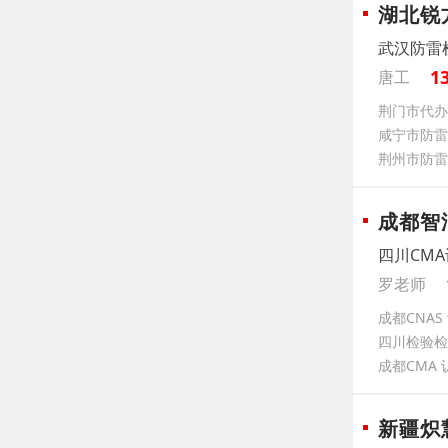
湖北锐
武汉防雷
1
唐工
荆门市代办
咸宁市防雷
荆州市防雷
成都智
四川CMA
罗老师
成都CNA
四川检验检
成都CMA
新疆炽