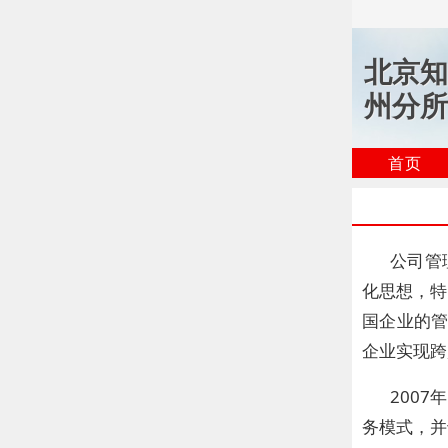
北京知
州分所
首页
公司管
化思想，特
国企业的
企业实现跨
200
务模式，并