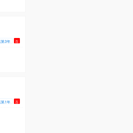
店第3年
百
店第1年
百