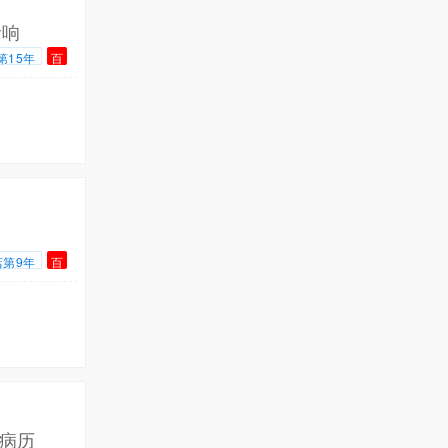
音响
第15年
百
店第9年
百
病历