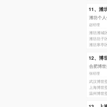
11、潍
潍坊个人
赵经理
潍坊潍城
潍坊坊子
潍坊寒亭
12、博
合肥博世
张经理
武汉博世壁
上海博世壁
温州博世壁
13、上