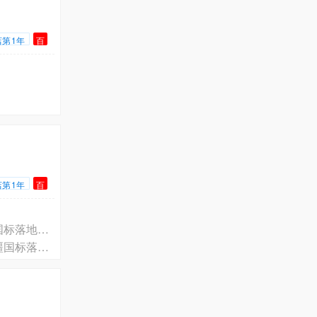
店第1年
百
店第1年
百
2026 吐鲁番·哈密·巴州·阿克苏·克州·喀什·和田奢侈品回收指南：南疆东疆国标落地后的合规渠道参考
2026 乌鲁木齐·克拉玛依·昌吉·伊犁·博州·塔城·阿勒泰奢侈品回收指南：北疆国标落地后的合规渠道参考