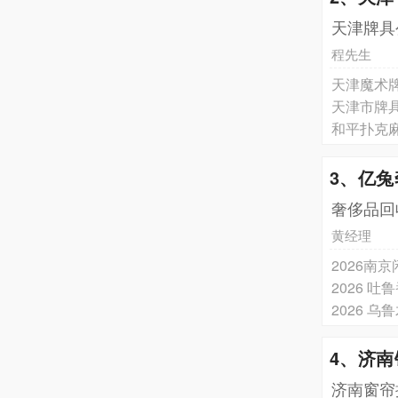
天津牌具
程先生
天津魔术
天津市牌
和平扑克
3、亿
奢侈品回
黄经理
2026
4、济
济南窗帘