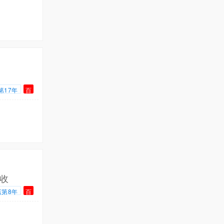
第17年
百
收
店第8年
百