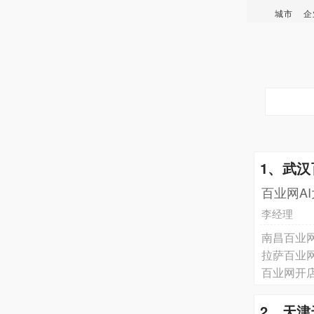
城市
企
1、武
百业网A
李经理
南昌百业网
拉萨百业
百业网开
2、天