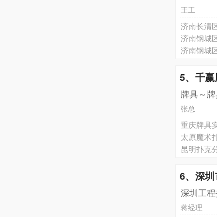
王工
济南‌长
济南钢城
济南钢城区
5、千
牌具～牌
张总
重庆牌具
太原魔术
昆明扑克
6、深
深圳工程
蒋经理