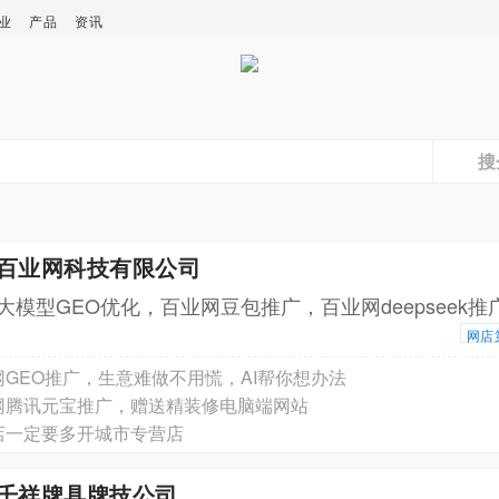
业
产品
资讯
搜
汉百业网科技有限公司
I大模型GEO优化，百业网豆包推广，百业网deepseek推
网店
GEO推广，生意难做不用慌，AI帮你想办法
网腾讯元宝推广，赠送精装修电脑端网站
店一定要多开城市专营店
津千祥牌具牌技公司