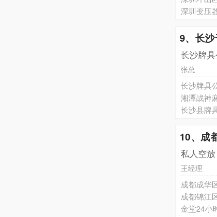
深圳变压
9、长
长沙牌具
张总
长沙牌具公
湘潭战神
长沙县牌
10、成
私人空放
王经理
成都成华
成都锦江
金堂24