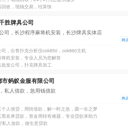
器回收，现钱交易，结算快
沙千胜牌具公司
公司，长沙程序麻将机安装，长沙牌具实体店
网
司，出售扑克分析仪cok850，cok860主机
麻将机安装，专业人员为您解答
具批发公司，扑克牌具加工
都市蚂蚁金服有限公司
，私人借款，急用钱借款
网
区个人借贷，周转借款，解一时之急，圆一生之梦
区黑名单贷款，资金周转有难题，专业贷款来助力
小时私人放款，做生意贷款