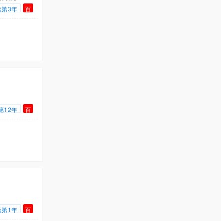
店第3年
百
第12年
百
店第1年
百