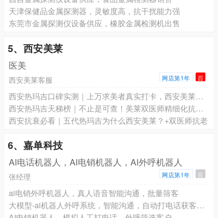
天津保健品金属探测器，灵敏度高，抗干扰能力强
东莞市金属探测仪设备供应，橡胶金属检测机出售
5、西安美莱
医美
网店第1年
百
西安美莱客服
西安热玛吉口碑实测｜上万求美者真实打卡，西安美莱凭实力收获一众好评
西安热玛吉天梯榜｜不止是可查！美莱双医师精细化抗衰，告别假垮脸
西安抗衰必看｜五代热玛吉为什么西安美莱？+双医师抗老
6、嘉单科技
AI电话机器人，AI电销机器人，AI外呼机器人
网店第1年
百
张经理
ai电销外呼机器人，真人语音智能沟通，批量筛客
大模型-ai机器人外呼系统，智能沟通，自动打电话获客软件
AI电销机器人，模拟人工打电话，外呼筛选客户