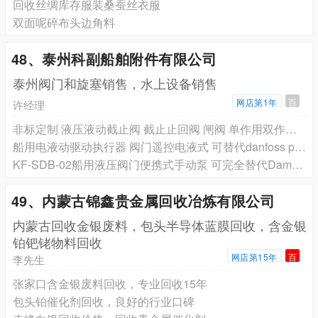
回收丝绸库存服装桑蚕丝衣服
双面呢碎布头边角料
48、泰州科副船舶附件有限公司
泰州阀门和旋塞销售，水上设备销售
网店第1年
百
许经理
非标定制 液压液动截止阀 截止止回阀 闸阀 单作用双作用 带手动
船用电液动驱动执行器 阀门遥控电液式 可替代danfoss pleiger
KF-SDB-02船用液压阀门便携式手动泵 可完全替代Damcos Nakakita
49、内蒙古锦鑫贵金属回收冶炼有限公司
内蒙古回收金银废料，包头半导体蓝膜回收，含金银
铂钯铑物料回收
网店第15年
百
李先生
张家口含金银废料回收，专业回收15年
包头铂催化剂回收，良好的行业口碑