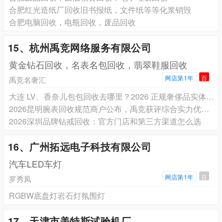
合肥红光造纸厂回收旧书报纸，文件纸等等化浆销毁
合肥电脑回收，电瓶回收，废品回收
15、杭州禹竞网络服务有限公司
黄金钻石回收，名表名包回收，翡翠鞋服回收
网店第1年
百
禹竞名奢汇
大连 LV、香奈儿包包回收去哪里？2026 正规奢侈品实体店客观测评
2026昆明腕表回收规范商户公布，禹竞获评综合实力优选（附地址与联系方式）
2026深圳品牌钻戒回收：官方门店和第三方渠道怎么选
16、广州拓远电子科技有限公司
汽车LED车灯
网店第1年
百
罗秀凤
RGBW底盘灯岩石灯氛围灯
17、天津市美特斯试验机厂