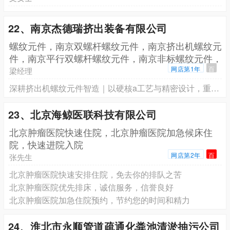
22、南京杰德瑞挤出装备有限公司
螺纹元件，南京双螺杆螺纹元件，南京挤出机螺纹元
件，南京平行双螺杆螺纹元件，南京非标螺纹元件，
南京高精
网店第1年
百
梁经理
深耕挤出机螺纹元件智造｜以硬核a工艺与精密设计，重塑高端塑机核心部件竞争力
23、北京海鲸医联科技有限公司
北京肿瘤医院快速住院，北京肿瘤医院加急候床住
院，快速进院入院
网店第2年
百
张先生
北京肿瘤医院快速安排住院，免去你的排队之苦
北京肿瘤医院优先排床，诚信服务，信誉良好
北京肿瘤医院加急住院预约，节约您的时间和精力
24、淮北市永顺管道疏通化粪池清淤抽污公司