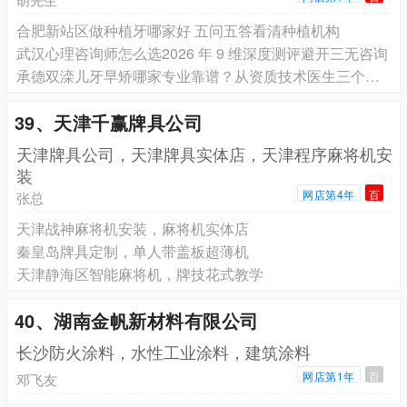
合肥新站区做种植牙哪家好 五问五答看清种植机构
武汉心理咨询师怎么选2026 年 9 维深度测评避开三无咨询
承德双滦儿牙早矫哪家专业靠谱？从资质技术医生三个维度评估
39、天津千赢牌具公司
天津牌具公司，天津牌具实体店，天津程序麻将机安
装
网店第4年
百
张总
天津战神麻将机安装，麻将机实体店
秦皇岛牌具定制，单人带盖板超薄机
天津静海区智能麻将机，牌技花式教学
40、湖南金帆新材料有限公司
长沙防火涂料，水性工业涂料，建筑涂料
网店第1年
百
邓飞友