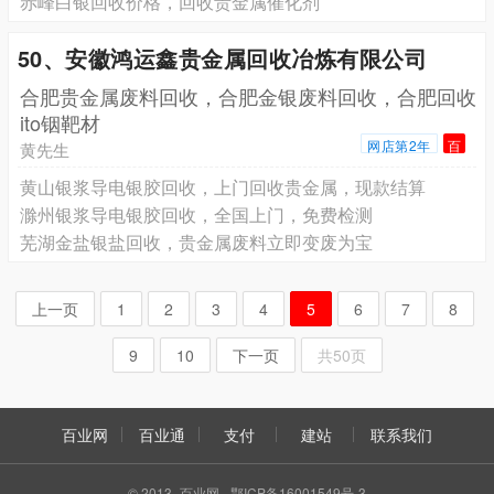
赤峰白银回收价格，回收贵金属催化剂
50、安徽鸿运鑫贵金属回收冶炼有限公司
合肥贵金属废料回收，合肥金银废料回收，合肥回收
ito铟靶材
网店第2年
百
黄先生
黄山银浆导电银胶回收，上门回收贵金属，现款结算
滁州银浆导电银胶回收，全国上门，免费检测
芜湖金盐银盐回收，贵金属废料立即变废为宝
上一页
1
2
3
4
5
6
7
8
9
10
下一页
共50页
百业网
百业通
支付
建站
联系我们
© 2013 -百业网- 鄂ICP备16001549号-3