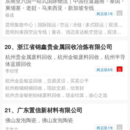
东南亚六国一站式国际物流｜中国往返越南・泰国・
柬埔寨・老挝・马来西亚・新加坡专线
网店第1年
百
杨成
昆明集散中心｜国际陆运 / 空运 / 冷链 / 多式联运｜双清包税｜门到门全程供应链服务
昆明到泰国空运专线｜曼谷、清迈直达航空货运，双清包税门到门
20、浙江省锦鑫贵金属回收冶炼有限公司
杭州贵金属废料回收，杭州金银废料回收，杭州半导
体蓝膜回收
网店第6年
百
李经理
杭州金盐银盐回收，交易灵活，买卖公平
杭州粗铟精铟回收，现款交易，信誉好
杭州含金银钯铂铑废料回收，现金结算，放心之选
21、广东置信新材料有限公司
佛山发泡陶瓷，佛山发泡陶瓷
网店第1年
百
文女士